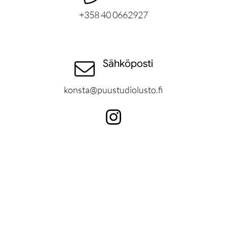
+358 40 0662927
Sähköposti
konsta@puustudiolusto.fi